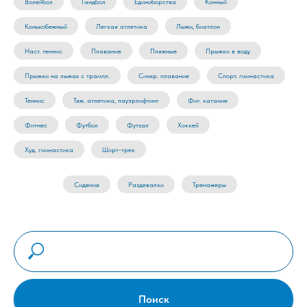
Волейбол
Гандбол
Единоборства
Конный
Конькобежный
Легкая атлетика
Лыжи, биатлон
Наст. теннис
Плавание
Пляжные
Прыжки в воду
Прыжки на лыжах с трампл.
Синхр. плавание
Спорт. гимнастика
Теннис
Тяж. атлетика, пауэрлифтинг
Фиг. катание
Фитнес
Футбол
Футзал
Хоккей
Худ. гимнастика
Шорт-трек
Сидения
Раздевалки
Тренажеры
Поиск