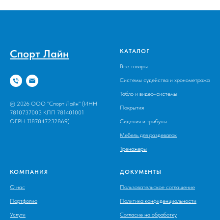
Спорт Лайн
КАТАЛОГ
Все товары
Системы судейства и хронометража
Табло и видео-системы
© 2026 ООО "Спорт Лайн" (ИНН
Покрытия
7810737003 КПП 781401001
ОГРН 1187847232869)
Сидения и трибуны
Мебель для раздевалок
Тренажеры
КОМПАНИЯ
ДОКУМЕНТЫ
О нас
Пользовательское соглашение
Портфолио
Политика конфиденциальности
Услуги
Согласие на обработку