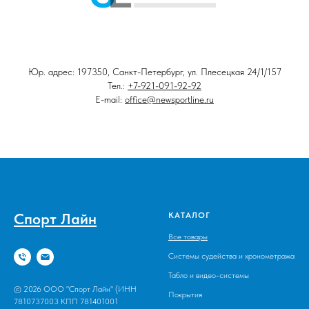
Юр. адрес: 197350, Санкт-Петербург, ул. Плесецкая 24/1/157
Тел.:
+7-921-091-92-92
E-mail:
office@newsportline.ru
Спорт Лайн
КАТАЛОГ
Все товары
Системы судейства и хронометража
Табло и видео-системы
© 2026 ООО "Спорт Лайн" (ИНН
Покрытия
7810737003 КПП 781401001