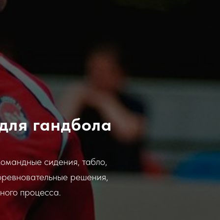
для гандбола
командные сидения, табло,
соревновательные решения,
ного процесса.