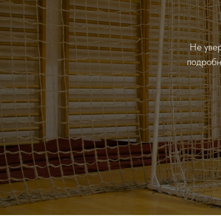
Не уве
подробн