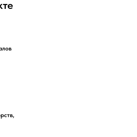
кте
алов
рств,