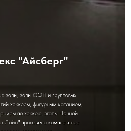
кс "Айсберг"
ные залы, залы ОФП и групповых
ятий хоккеем, фигурным катанием,
урниры по хоккею, этапы Ночной
рт Лайн" произвела комплексное