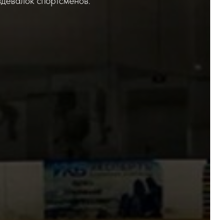
девалок спортсменов.