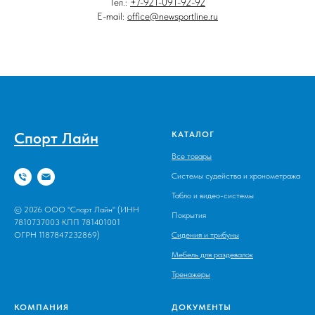
Тел.:
+7-921-091-92-92
E-mail:
office@newsportline.ru
Спорт Лайн
КАТАЛОГ
Все товары
Системы судейства и хронометража
Табло и видео-системы
© 2026 ООО "Спорт Лайн" (ИНН
Покрытия
7810737003 КПП 781401001
ОГРН 1187847232869)
Сидения и трибуны
Мебель для раздевалок
Тренажеры
КОМПАНИЯ
ДОКУМЕНТЫ