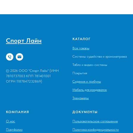
Спорт Лайн
КАТАЛОГ
Все товары
Системы судейства и хронометража
Табло и видео-системы
© 2026 ООО "Спорт Лайн" (ИНН
Покрытия
7810737003 КПП 781401001
ОГРН 1187847232869)
Сидения и трибуны
Мебель для раздевалок
Тренажеры
КОМПАНИЯ
ДОКУМЕНТЫ
О нас
Пользовательское соглашение
Портфолио
Политика конфиденциальности