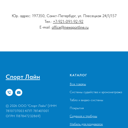
Юр. адрес: 197350, Санкт-Петербург, ул. Плесецкая 24/1/157
Тел.:
+7-921-091-92-92
E-mail:
office@newsportline.ru
Спорт Лайн
КАТАЛОГ
Все товары
Системы судейства и хронометража
Табло и видео-системы
© 2026 ООО "Спорт Лайн" (ИНН
Покрытия
7810737003 КПП 781401001
ОГРН 1187847232869)
Сидения и трибуны
Мебель для раздевалок