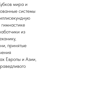
Кубков мира и
рованные системы
миллисекундную
и гимнастике
аботчики из
еханику,
ни, принятые
чения
ах Европы и Азии,
праведливого