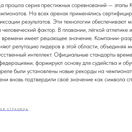
да прошла серия престижных соревнований — этапы 
мпионатов. На всех аренах применялись сертифици
иксации результатов. Эти технологии обеспечивают 
я человеческий фактор. В плавании, лёгкой атлетике 
и времени имеет решающее значение. Компании-разр
яют репутацию лидеров в этой области, объединяя м
усственный интеллект. Официальные стандарты време
едерациями, формируют основу для судейства и обу
преле были установлены новые рекорды на чемпионат
ени вновь подтвердили своё значение как символа с
АЯ СТРАНИЦА