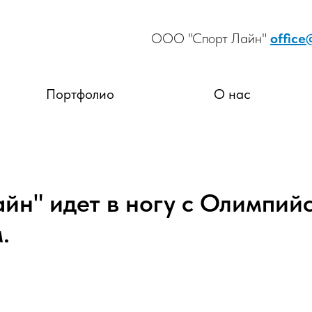
ООО "Спорт Лайн"
office
Портфолио
О нас
айн" идет в ногу с Олимпий
.