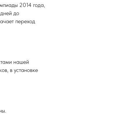
мпиады 2014 года,
 дней до
начает переход
стами нашей
ов, в установке
ны.