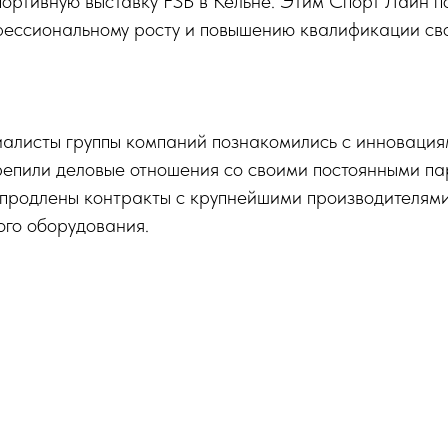
ортивную выставку FSB в Кёльне. Этим Спорт Лайн п
фессиональному росту и повышению квалификации сво
иалисты группы компаний познакомились с инновация
репили деловые отношения со своими постоянными па
 продлены контракты с крупнейшими производителям
ого оборудования.