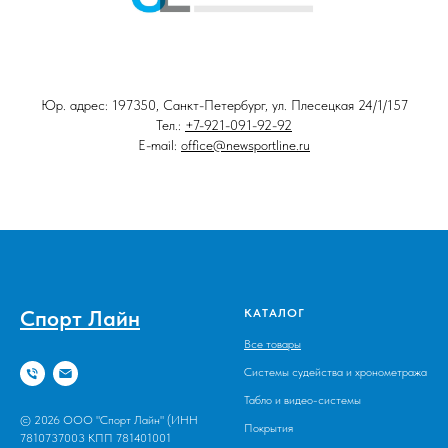
Юр. адрес: 197350, Санкт-Петербург, ул. Плесецкая 24/1/157
Тел.:
+7-921-091-92-92
E-mail:
office@newsportline.ru
Спорт Лайн
КАТАЛОГ
Все товары
Системы судейства и хронометража
Табло и видео-системы
© 2026 ООО "Спорт Лайн" (ИНН
Покрытия
7810737003 КПП 781401001