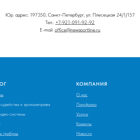
Юр. адрес: 197350, Санкт-Петербург, ул. Плесецкая 24/1/157
Тел.:
+7-921-091-92-92
E-mail:
office@newsportline.ru
ОГ
КОМПАНИЯ
ры
О нас
судейства и хронометража
Портфолио
видео-системы
Услуги
я
Клиенты
и трибуны
Новости