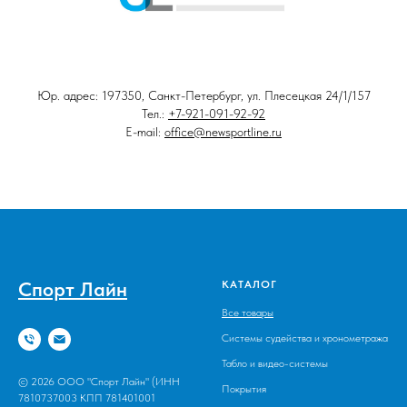
Юр. адрес: 197350, Санкт-Петербург, ул. Плесецкая 24/1/157
Тел.:
+7-921-091-92-92
E-mail:
office@newsportline.ru
Спорт Лайн
КАТАЛОГ
Все товары
Системы судейства и хронометража
Табло и видео-системы
© 2026 ООО "Спорт Лайн" (ИНН
Покрытия
7810737003 КПП 781401001