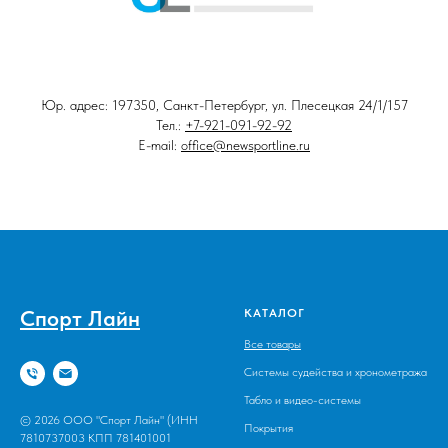
Юр. адрес: 197350, Санкт-Петербург, ул. Плесецкая 24/1/157
Тел.:
+7-921-091-92-92
E-mail:
office@newsportline.ru
Спорт Лайн
КАТАЛОГ
Все товары
Системы судейства и хронометража
Табло и видео-системы
© 2026 ООО "Спорт Лайн" (ИНН
Покрытия
7810737003 КПП 781401001