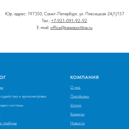
Юр. адрес: 197350, Санкт-Петербург, ул. Плесецкая 24/1/157
Тел.:
+7-921-091-92-92
E-mail:
office@newsportline.ru
ОГ
КОМПАНИЯ
ры
О нас
судейства и хронометража
Портфолио
видео-системы
Услуги
я
Клиенты
и трибуны
Новости